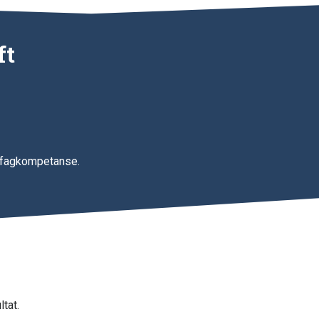
ft
y fagkompetanse.
tat.