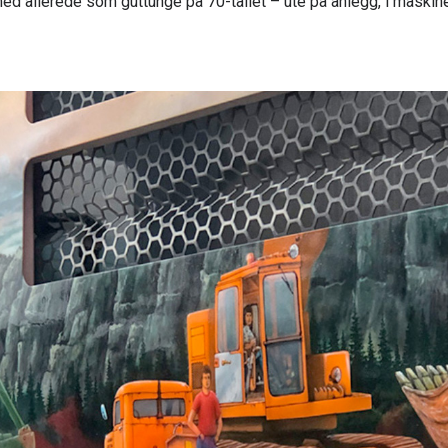
med allerede som guttunge på 70-tallet – ute på anlegg, i maskin