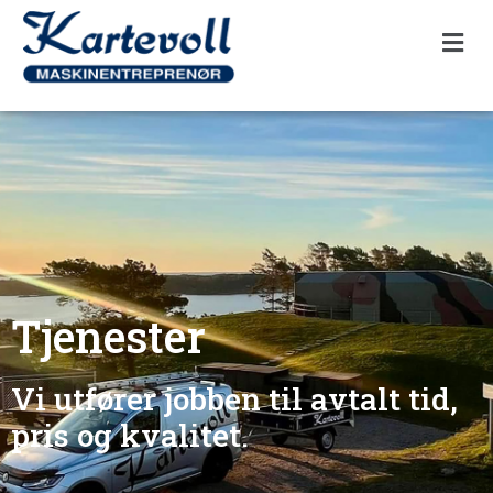
Tjenester
Vi utfører jobben til avtalt tid,
pris og kvalitet.​