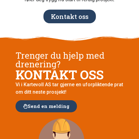
Kontakt oss
Trenger du hjelp med
drenering?
KONTAKT OSS
Vi i Kartevoll AS tar gjerne en uforpliktende prat
om ditt neste prosjekt!
Send en melding