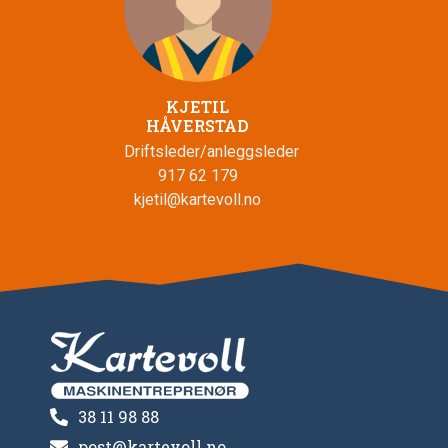
KJETIL
HÅVERSTAD
Driftsleder/anleggsleder
917 62 179
kjetil@kartevoll.no
38 11 98 88
post@kartevoll.no