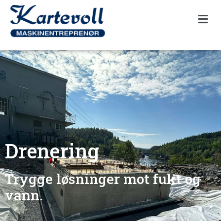
Drenering
Trygge løsninger mot fukt og
vann.