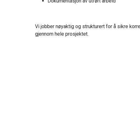
Dokumentasjon av utført arbeid
Vi jobber nøyaktig og strukturert for å sikre korr
gjennom hele prosjektet.