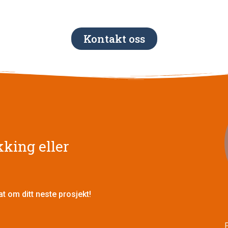
Kontakt oss
kking eller
at om ditt neste prosjekt!