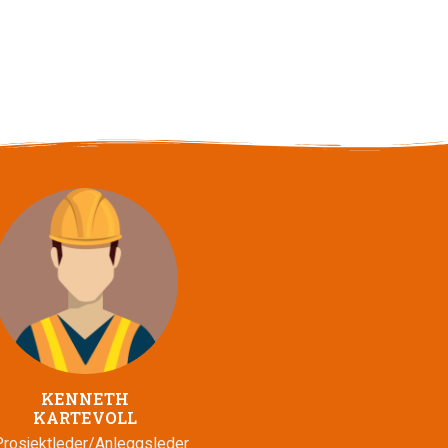
KENNETH
KARTEVOLL
Prosjektleder/Anleggsleder