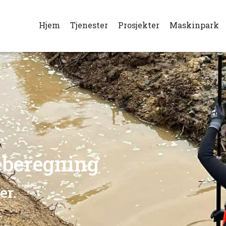
Hjem
Tjenester
Prosjekter
Maskinpark
eberegning
er.