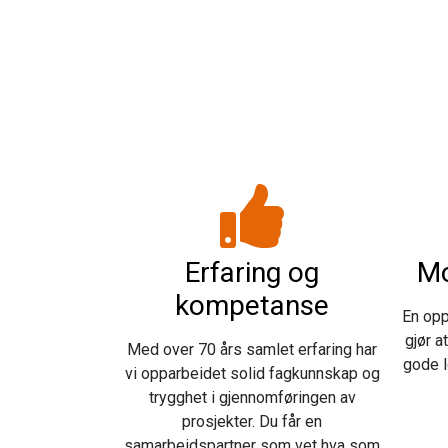
Erfaring og
Mo
kompetanse
En opp
gjør a
Med over 70 års samlet erfaring har
gode l
vi opparbeidet solid fagkunnskap og
trygghet i gjennomføringen av
prosjekter. Du får en
samarbeidspartner som vet hva som