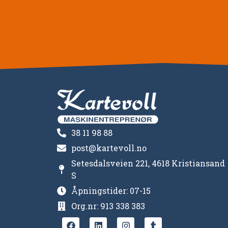
38 11 98 88
post@kartevoll.no
Setesdalsveien 221, 4618 Kristiansand
S
Åpningstider: 07-15
Org.nr: 913 338 383