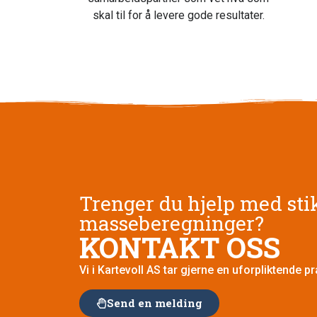
skal til for å levere gode resultater.
Trenger du hjelp med sti
masseberegninger?
KONTAKT OSS
Vi i Kartevoll AS tar gjerne en uforpliktende pr
Send en melding