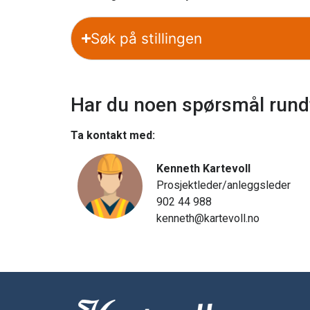
Søk på stillingen
Har du noen spørsmål rundt
Ta kontakt med:
Kenneth Kartevoll
Prosjektleder/anleggsleder
902 44 988
kenneth@kartevoll.no