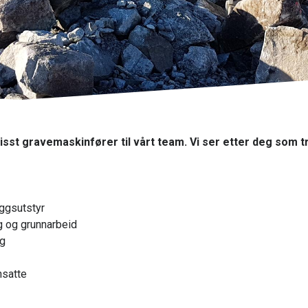
sst gravemaskinfører til vårt team. Vi ser etter deg som 
ggsutstyr
g og grunnarbeid
ng
nsatte